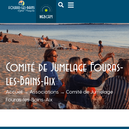
contenu
principal
Comité de Jumelage Fouras-
les-Bains-Aix
Accueil
→
Associations
→
Comité de Jumelage
Fouras-les-Bains-Aix