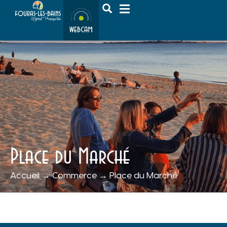
contenu
principal
Place du Marché
Accueil
→
Commerce
→
Place du Marché