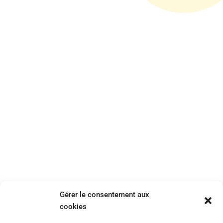
UNE PRESQU'ÎLE BALNÉAIRE ET
DYNAMIQUE
Gérer le consentement aux
cookies
Embarquez pour un voyage